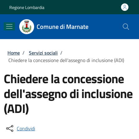
Salta al contenuto principale
Skip to footer content
Regione Lombardia
Comune di Marnate
Briciole di pane
Home
/
Servizi sociali
/
Chiedere la concessione dell'assegno di inclusione (ADI)
Chiedere la concessione
dell'assegno di inclusione
(ADI)
Condividi