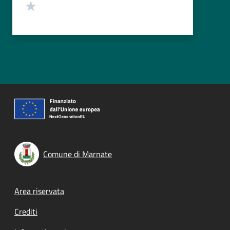
Valuta 1 stelle su 5
Comune di Marnate
Footer menu
Area riservata
Crediti