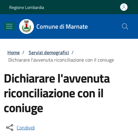
Salta al contenuto principale
Skip to footer content
Regione Lombardia
Comune di Marnate
Briciole di pane
Home
/
Servizi demografici
/
Dichiarare l'avvenuta riconciliazione con il coniuge
Dichiarare l'avvenuta
riconciliazione con il
coniuge
Condividi