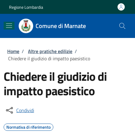
Salta al contenuto principale
Skip to footer content
Regione Lombardia
Comune di Marnate
Briciole di pane
Home
/
Altre pratiche edilizie
/
Chiedere il giudizio di impatto paesistico
Chiedere il giudizio di
impatto paesistico
Condividi
Normativa di riferimento