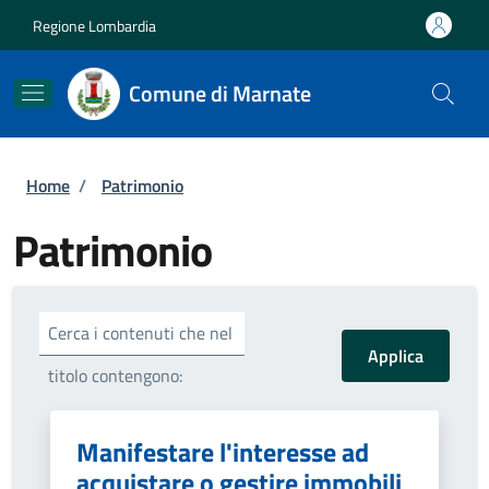
Salta al contenuto principale
Skip to footer content
Regione Lombardia
Comune di Marnate
Briciole di pane
Home
/
Patrimonio
Patrimonio
Cerca i contenuti che nel
titolo contengono:
Manifestare l'interesse ad
acquistare o gestire immobili