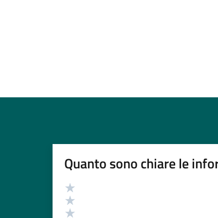
Quanto sono chiare le info
Valutazione
Valuta 5 stelle su 5
Valuta 4 stelle su 5
Valuta 3 stelle su 5