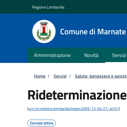
Salta al contenuto principale
Skip to footer content
Regione Lombardia
Comune di Marnate
Amministrazione
Novità
Servizi
Briciole di pane
Home
/
Servizi
/
Salute, benessere e assis
Rideterminazione
(
urn:nir:regione.lombardia:legge:2009-12-04;27~art31
)
Servizio attivo