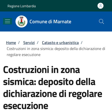
Salta al contenuto principale
Skip to footer content
Regione Lombardia
Comune di Marnate
Briciole di pane
Home
/
Servizi
/
Catasto e urbanistica
/
Costruzioni in zona sismica: deposito della dichiarazione di
regolare esecuzione
Costruzioni in zona
sismica: deposito della
dichiarazione di regolare
esecuzione