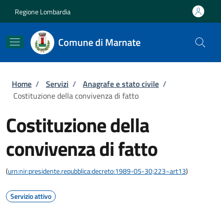
Salta al contenuto principale
Skip to footer content
Regione Lombardia
Comune di Marnate
Briciole di pane
Home
/
Servizi
/
Anagrafe e stato civile
/
Costituzione della convivenza di fatto
Costituzione della
convivenza di fatto
(
urn:nir:presidente.repubblica:decreto:1989-05-30;223~art13
)
Servizio attivo