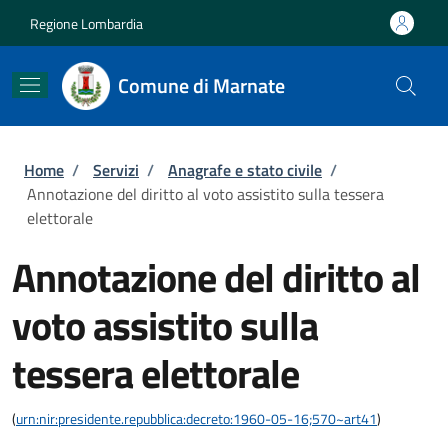
Salta al contenuto principale
Skip to footer content
Regione Lombardia
Comune di Marnate
Briciole di pane
Home
/
Servizi
/
Anagrafe e stato civile
/
Annotazione del diritto al voto assistito sulla tessera
elettorale
Annotazione del diritto al
voto assistito sulla
tessera elettorale
(
urn:nir:presidente.repubblica:decreto:1960-05-16;570~art41
)