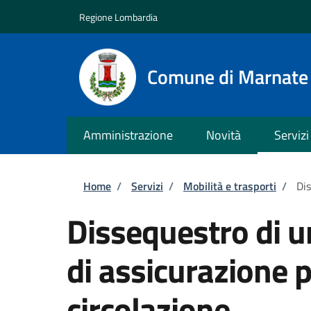
Salta al contenuto principale
Skip to footer content
Regione Lombardia
Comune di Marnate
Amministrazione
Novità
Servizi
Briciole di pane
Home
/
Servizi
/
Mobilità e trasporti
/
Dis
Dissequestro di u
di assicurazione p
circolazione