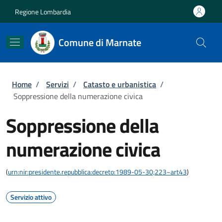
Salta al contenuto principale
Skip to footer content
Regione Lombardia
Comune di Marnate
Briciole di pane
Home
/
Servizi
/
Catasto e urbanistica
/
Soppressione della numerazione civica
Soppressione della
numerazione civica
(
urn:nir:presidente.repubblica:decreto:1989-05-30;223~art43
)
Servizio attivo