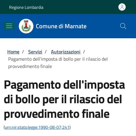
Salta al contenuto principale
Skip to footer content
Regione Lombardia
Comune di Marnate
Briciole di pane
Home
/
Servizi
/
Autorizzazioni
/
Pagamento dell'imposta di bollo per il rilascio del
provvedimento finale
Pagamento dell'imposta
di bollo per il rilascio del
provvedimento finale
(
urn:nir:stato:legge:1990-08-07;241
)