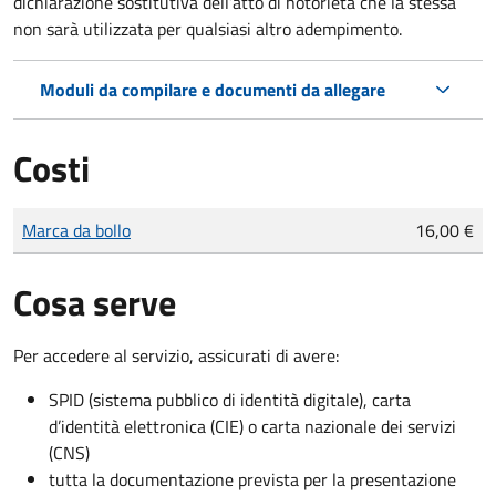
dichiarazione sostitutiva dell’atto di notorietà che la stessa
non sarà utilizzata per qualsiasi altro adempimento.
Moduli da compilare e documenti da allegare
Costi
Tipo di pagamento
Importo
Marca da bollo
16,00 €
Cosa serve
Per accedere al servizio, assicurati di avere:
SPID (sistema pubblico di identità digitale), carta
d’identità elettronica (CIE) o carta nazionale dei servizi
(CNS)
tutta la documentazione prevista per la presentazione