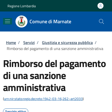
Salta al contenuto principale
Skip to footer content
Regione Lombardia
Comune di Marnate
Briciole di pane
Home
/
Servizi
/
Giustizia e sicurezza pubblica
/
Rimborso del pagamento di una sanzione amministrativa
Rimborso del pagamento
di una sanzione
amministrativa
(
urn:nir:stato:regio.decreto:1942-03-16;262~art2033
)
Servizio attivo