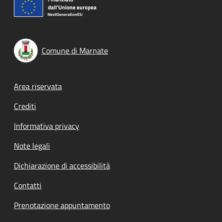
Comune di Marnate
Footer menu
Area riservata
Crediti
Informativa privacy
Note legali
Dichiarazione di accessibilità
Contatti
Prenotazione appuntamento