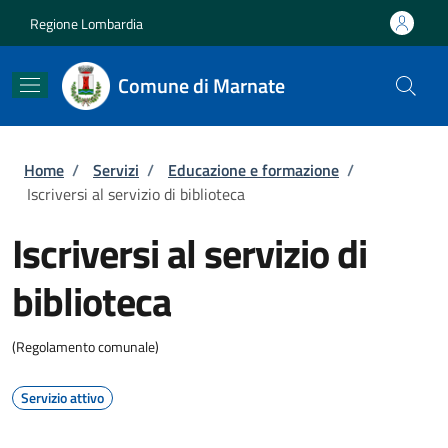
Salta al contenuto principale
Skip to footer content
Regione Lombardia
Comune di Marnate
Briciole di pane
Home
/
Servizi
/
Educazione e formazione
/
Iscriversi al servizio di biblioteca
Iscriversi al servizio di
biblioteca
(Regolamento comunale)
Servizio attivo