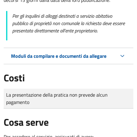
Per gli inquilini di alloggi destinati a servizio abitativo
pubblico di proprietà non comunale la richiesta deve essere
presentata direttamente all’ente proprietario.
Moduli da compilare e documenti da allegare
Costi
Tipo di pagamento
Importo
La presentazione della pratica non prevede alcun
pagamento
Cosa serve
Per accedere al servizio, assicurati di avere: