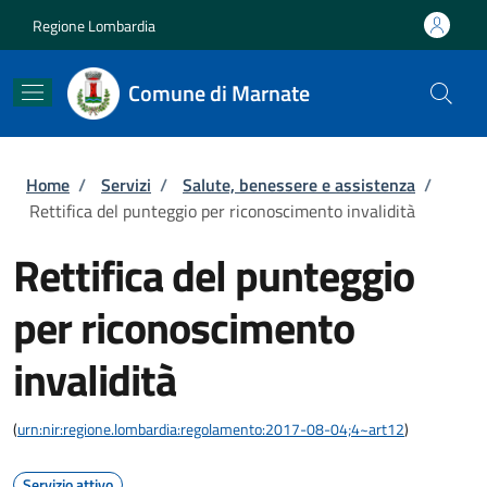
Salta al contenuto principale
Skip to footer content
Regione Lombardia
Comune di Marnate
Briciole di pane
Home
/
Servizi
/
Salute, benessere e assistenza
/
Rettifica del punteggio per riconoscimento invalidità
Rettifica del punteggio
per riconoscimento
invalidità
(
urn:nir:regione.lombardia:regolamento:2017-08-04;4~art12
)
Servizio attivo