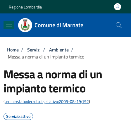
Salta al contenuto principale
Skip to footer content
Regione Lombardia
Comune di Marnate
Briciole di pane
Home
/
Servizi
/
Ambiente
/
Messa a norma di un impianto termico
Messa a norma di un
impianto termico
(
urn:nir:stato:decreto.legislativo:2005-08-19;192
)
Servizio attivo