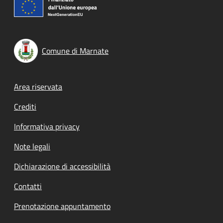
Comune di Marnate
Footer menu
Area riservata
Crediti
Informativa privacy
Note legali
Dichiarazione di accessibilità
Contatti
Prenotazione appuntamento