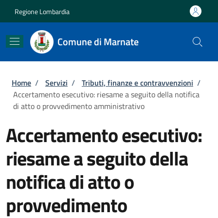
Salta al contenuto principale
Skip to footer content
Regione Lombardia
Comune di Marnate
Briciole di pane
Home
/
Servizi
/
Tributi, finanze e contravvenzioni
/
Accertamento esecutivo: riesame a seguito della notifica
di atto o provvedimento amministrativo
Accertamento esecutivo:
riesame a seguito della
notifica di atto o
provvedimento