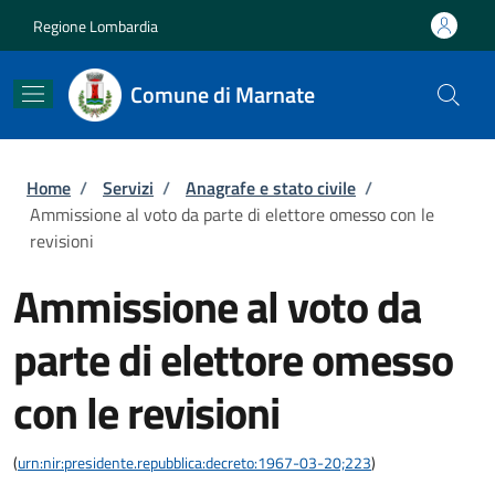
Salta al contenuto principale
Skip to footer content
Regione Lombardia
Comune di Marnate
Briciole di pane
Home
/
Servizi
/
Anagrafe e stato civile
/
Ammissione al voto da parte di elettore omesso con le
revisioni
Ammissione al voto da
parte di elettore omesso
con le revisioni
(
urn:nir:presidente.repubblica:decreto:1967-03-20;223
)