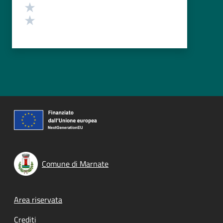
Valuta 2 stelle su 5
Valuta 1 stelle su 5
Comune di Marnate
Footer menu
Area riservata
Crediti