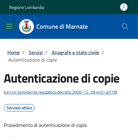
Salta al contenuto principale
Skip to footer content
Regione Lombardia
Comune di Marnate
Briciole di pane
Home
/
Servizi
/
Anagrafe e stato civile
/
Autenticazione di copie
Autenticazione di copie
(
urn:nir:presidente.repubblica:decreto:2000-12-28;445~art18
)
Servizio attivo
Procedimento di autenticazione di copie