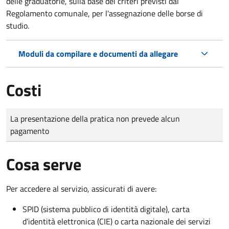
delle graduatorie, sulla base dei criteri previsti dal
Regolamento comunale, per l'assegnazione delle borse di
studio.
Moduli da compilare e documenti da allegare
Costi
Tipo di pagamento
Importo
La presentazione della pratica non prevede alcun
pagamento
Cosa serve
Per accedere al servizio, assicurati di avere:
SPID (sistema pubblico di identità digitale), carta
d’identità elettronica (CIE) o carta nazionale dei servizi