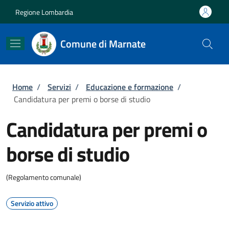
Salta al contenuto principale
Skip to footer content
Regione Lombardia
Comune di Marnate
Briciole di pane
Home
/
Servizi
/
Educazione e formazione
/
Candidatura per premi o borse di studio
Candidatura per premi o
borse di studio
(Regolamento comunale)
Servizio attivo