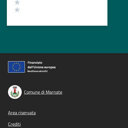
Valuta 2 stelle su 5
Valuta 1 stelle su 5
Comune di Marnate
Footer menu
Area riservata
Crediti