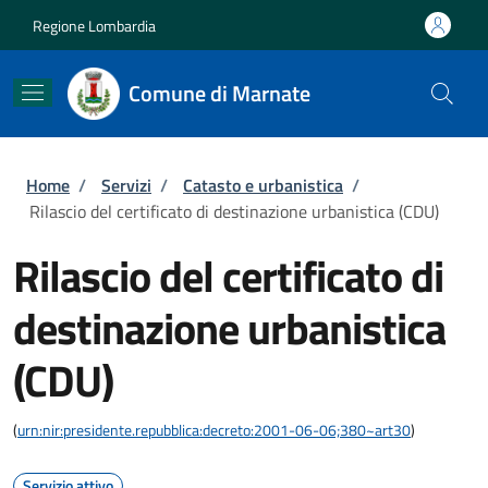
Salta al contenuto principale
Skip to footer content
Regione Lombardia
Comune di Marnate
Briciole di pane
Home
/
Servizi
/
Catasto e urbanistica
/
Rilascio del certificato di destinazione urbanistica (CDU)
Rilascio del certificato di
destinazione urbanistica
(CDU)
(
urn:nir:presidente.repubblica:decreto:2001-06-06;380~art30
)
Servizio attivo