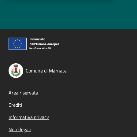
Comune di Marnate
Footer menu
Area riservata
Crediti
Informativa privacy
Note legali