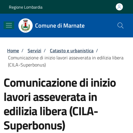
Salta al contenuto principale
Skip to footer content
Regione Lombardia
Comune di Marnate
Briciole di pane
Home
/
Servizi
/
Catasto e urbanistica
/
Comunicazione di inizio lavori asseverata in edilizia libera
(CILA-Superbonus)
Comunicazione di inizio
lavori asseverata in
edilizia libera (CILA-
Superbonus)