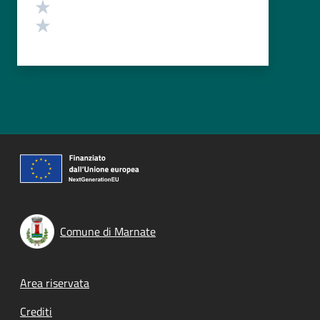
Valuta 2 stelle su 5
Valuta 1 stelle su 5
Comune di Marnate
Footer menu
Area riservata
Crediti