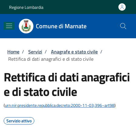
Salta al contenuto principale
Skip to footer content
Regione Lombardia
Comune di Marnate
Briciole di pane
Home
/
Servizi
/
Anagrafe e stato civile
/
Rettifica di dati anagrafici e di stato civile
Rettifica di dati anagrafici
e di stato civile
(
urn:nir:presidente.repubblica:decreto:2000-11-03;396~art98
)
Servizio attivo