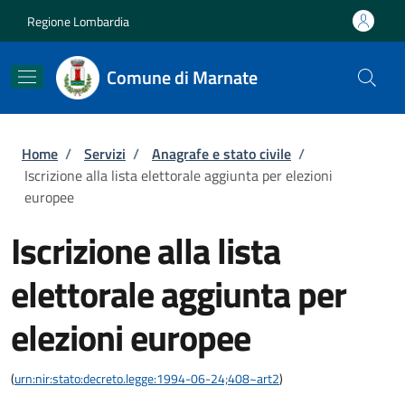
Salta al contenuto principale
Skip to footer content
Regione Lombardia
Comune di Marnate
Briciole di pane
Home
/
Servizi
/
Anagrafe e stato civile
/
Iscrizione alla lista elettorale aggiunta per elezioni
europee
Iscrizione alla lista
elettorale aggiunta per
elezioni europee
(
urn:nir:stato:decreto.legge:1994-06-24;408~art2
)