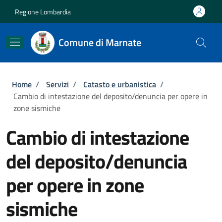
Salta al contenuto principale
Skip to footer content
Regione Lombardia
Comune di Marnate
Briciole di pane
Home
/
Servizi
/
Catasto e urbanistica
/
Cambio di intestazione del deposito/denuncia per opere in
zone sismiche
Cambio di intestazione
del deposito/denuncia
per opere in zone
sismiche