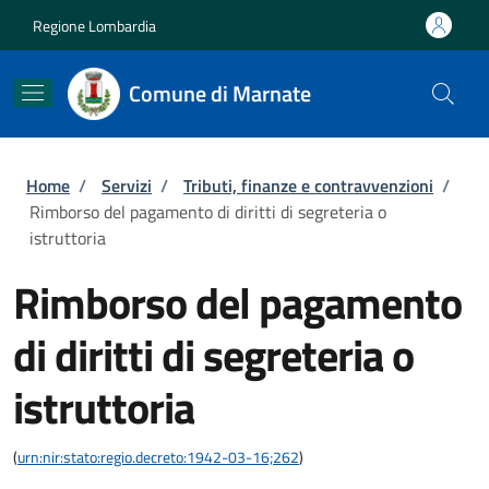
Salta al contenuto principale
Skip to footer content
Regione Lombardia
Comune di Marnate
Briciole di pane
Home
/
Servizi
/
Tributi, finanze e contravvenzioni
/
Rimborso del pagamento di diritti di segreteria o
istruttoria
Rimborso del pagamento
di diritti di segreteria o
istruttoria
(
urn:nir:stato:regio.decreto:1942-03-16;262
)