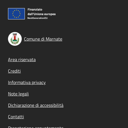
Comune di Marnate
Footer menu
Area riservata
Crediti
Informativa privacy
Note legali
Dichiarazione di accessibilità
Contatti
Prenotazione appuntamento