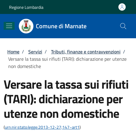
Salta al contenuto principale
Skip to footer content
Regione Lombardia
Comune di Marnate
Briciole di pane
Home
/
Servizi
/
Tributi, finanze e contravvenzioni
/
Versare la tassa sui rifiuti (TARI): dichiarazione per utenze
non domestiche
Versare la tassa sui rifiuti
(TARI): dichiarazione per
utenze non domestiche
(
urn:nir:stato:legge:2013-12-27;147~art1
)