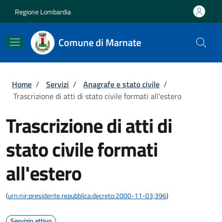
Salta al contenuto principale
Skip to footer content
Regione Lombardia
Comune di Marnate
Briciole di pane
Home
/
Servizi
/
Anagrafe e stato civile
/
Trascrizione di atti di stato civile formati all'estero
Trascrizione di atti di
stato civile formati
all'estero
(
urn:nir:presidente.repubblica:decreto:2000-11-03;396
)
Servizio attivo