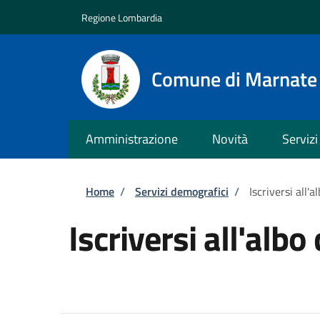
Salta al contenuto principale
Skip to footer content
Regione Lombardia
Comune di Marnate
Amministrazione
Novità
Servizi
Briciole di pane
Home
/
Servizi demografici
/
Iscriversi all'a
Iscriversi all'albo