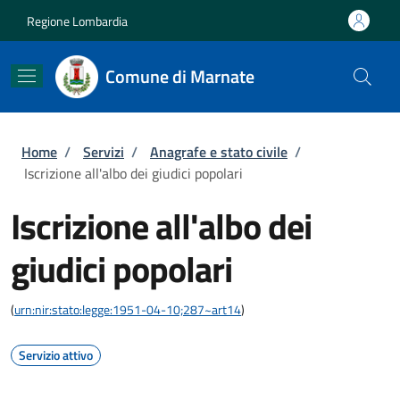
Salta al contenuto principale
Skip to footer content
Regione Lombardia
Comune di Marnate
Briciole di pane
Home
/
Servizi
/
Anagrafe e stato civile
/
Iscrizione all'albo dei giudici popolari
Iscrizione all'albo dei
giudici popolari
(
urn:nir:stato:legge:1951-04-10;287~art14
)
Servizio attivo