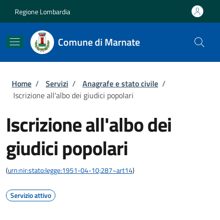
Salta al contenuto principale
Skip to footer content
Regione Lombardia
Comune di Marnate
Briciole di pane
Home
/
Servizi
/
Anagrafe e stato civile
/
Iscrizione all'albo dei giudici popolari
Iscrizione all'albo dei
giudici popolari
(
urn:nir:stato:legge:1951-04-10;287~art14
)
Servizio attivo